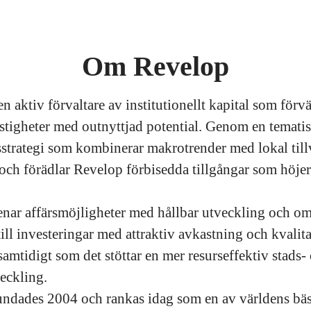
Om Revelop
n aktiv förvaltare av institutionellt kapital som förv
astigheter med outnyttjad potential. Genom en temati
sstrategi som kombinerar makrotrender med lokal till
r och förädlar Revelop förbisedda tillgångar som höjer
enar affärsmöjligheter med hållbar utveckling och o
ill investeringar med attraktiv avkastning och kvalita
amtidigt som det stöttar en mer resurseffektiv stads-
eckling.
ndades 2004 och rankas idag som en av världens bäs