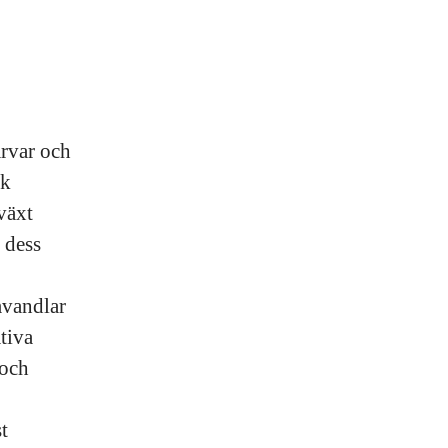
ärvar och
sk
växt
 dess
mvandlar
tiva
 och
t