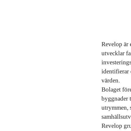
Revelop är e
utvecklar f
investering
identifiera
värden.
Bolaget för
byggnader t
utrymmen, s
samhällsutv
Revelop gru